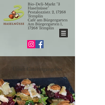
Bio-Deli-Markt
"3
Haselnüsse"
Pestalozzistr. 2, 17268
Templin
Café am Bürgergarten
Am Bürgergarten 1,
17268 Templin
Unser Cateringangebot
Willkommen bei unserem Catering-
Service! Wir bieten eine vielfältige
Auswahl, von Mittagstisch über
Buffets bis hin zu köstlichem
Fingerfood. Individuell und für alle