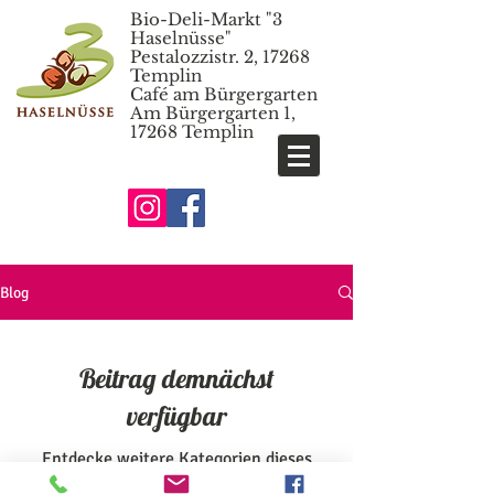
Bio-Deli-Markt
"3
Haselnüsse"
Pestalozzistr. 2, 17268
Templin
Café am Bürgergarten
Am Bürgergarten 1,
17268 Templin
Blog
Beitrag demnächst
verfügbar
Entdecke weitere Kategorien dieses
Blogs oder versuche es später